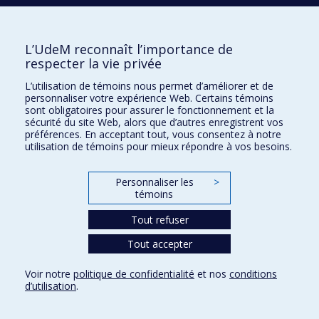
REER ou votre FEER, celui-ci sera imposé selon les ententes
fiscales entre le Canada et votre pays de résidence.
L’UdeM reconnaît l’importance de
respecter la vie privée
L’utilisation de témoins nous permet d’améliorer et de
Régime de retraite de l'Université de
personnaliser votre expérience Web. Certains témoins
sont obligatoires pour assurer le fonctionnement et la
Montréal
sécurité du site Web, alors que d’autres enregistrent vos
préférences. En acceptant tout, vous consentez à notre
utilisation de témoins pour mieux répondre à vos besoins.
Direction gestion des régimes de retraite
Nous joindre
Personnaliser les
>
témoins
Plan du site
Accessibilité
Tout refuser
Tout accepter
Confidentialité
Voir notre
politique de confidentialité
et nos
conditions
Conditions d’utilisation
d’utilisation
.
Paramètres des témoins
Université de