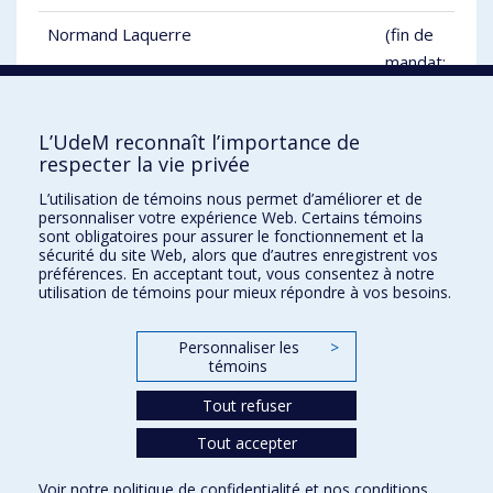
Normand Laquerre
(fin de
mandat:
2028)
L’UdeM reconnaît l’importance de
respecter la vie privée
L’utilisation de témoins nous permet d’améliorer et de
Régime de retraite de l'Université de
personnaliser votre expérience Web. Certains témoins
sont obligatoires pour assurer le fonctionnement et la
Montréal
sécurité du site Web, alors que d’autres enregistrent vos
préférences. En acceptant tout, vous consentez à notre
utilisation de témoins pour mieux répondre à vos besoins.
Direction gestion des régimes de retraite
Nous joindre
Personnaliser les
>
Plan du site
témoins
Accessibilité
Tout refuser
Tout accepter
Confidentialité
Voir notre
politique de confidentialité
et nos
conditions