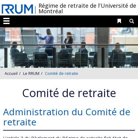
Passer
/
Régime de retraite de l'Université de
Montréal
au
contenu
Liens 
R
Menu
Accueil
Le RRUM
Comité de retraite
Comité de retraite
Administration du Comité de
retraite