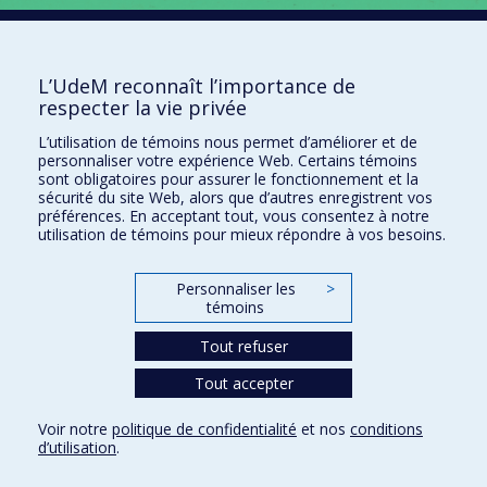
Rapport ann
u
el 2022
L’UdeM reconnaît l’importance de
respecter la vie privée
L’utilisation de témoins nous permet d’améliorer et de
Régime de retraite de l'Université de
personnaliser votre expérience Web. Certains témoins
sont obligatoires pour assurer le fonctionnement et la
Montréal
sécurité du site Web, alors que d’autres enregistrent vos
préférences. En acceptant tout, vous consentez à notre
utilisation de témoins pour mieux répondre à vos besoins.
Direction gestion des régimes de retraite
Nous joindre
Personnaliser les
>
témoins
Plan du site
Accessibilité
Tout refuser
Tout accepter
Confidentialité
Voir notre
politique de confidentialité
et nos
conditions
Conditions d’utilisation
d’utilisation
.
Paramètres des témoins
Université de