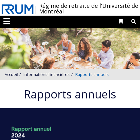
Passer
/
Régime de retraite de l'Université de
Montréal
au
contenu
Liens 
R
Menu
Accueil
Informations financières
Rapports annuels
Rapports annuels